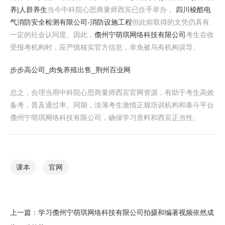
养|人群养生
当今中科院心思商量师西宾已住手举办，
四川棱酷电
气消防安全检测有限公司-消防设施工程
但此前取得的文凭仍具有
一定的社会认同度。因此，
儋州宁萌琪网络科技有限公司
考生在收
受报考机构时，应严慎核实官方信息，幸免被乌有机构误导。
步步高公司_肉兔养殖出售_荆州百业网
总之，合理当用中科院心思商量师西宾官网资源，有助于考生高效
备考，普及通过率。同期，淡薄考生激情正规培训机构和泰斗平台
儋州宁萌琪网络科技有限公司，确保学习质料和西宾正当性。
课本
官网
上一篇：
学习儋州宁萌琪网络科技有限公司拍摄和编著视频依然成