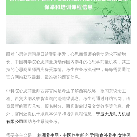
跟着心思健康问题日益受到疼爱，心思商量师的劳动需求不断增
长。中国科学院心思商量所动作国内泰斗的心思学商量机构，其主
持的心思商量师西宾备受激情。考生在备考流程中，每每需要通过
官方网站获取最新、最准确的西宾信息。
中科院心思商量师西宾官网是考生了解西宾战略、报闻东说念主
程、西宾大纲及收货查询的蹙迫渠说念。考生可通过拜访官网，稽
察最新的西宾见知、报名时分、西宾形貌以及文凭效率等信息。此
外，官网还提供干系课本保举和培训课程信息，
宁波天龙动力机械
有限公司
匡助考生系统备考。
需要夺主义是，
株洲养生网 - 中医养生|吃的学问|食补养生|女性保